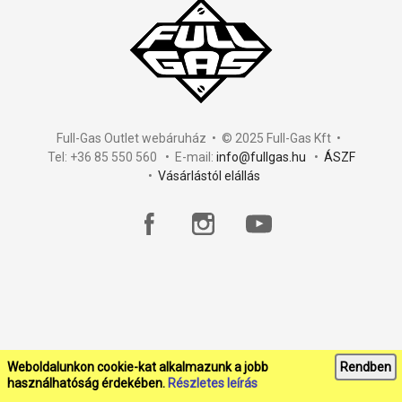
Full-Gas Outlet webáruház • © 2025 Full-Gas Kft •
Tel: +36 85 550 560 • E-mail:
info@fullgas.hu
•
ÁSZF
•
Vásárlástól elállás
Weboldalunkon cookie-kat alkalmazunk a jobb
Rendben
használhatóság érdekében.
Részletes leírás