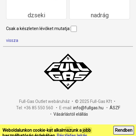
dzseki
nadrág
Csak a készleten lévőket mutatja:
vissza
Full-Gas Outlet webáruház • © 2025 Full-Gas Kft •
Tel: +36 85 550 560 • E-mail:
info@fullgas.hu
•
ÁSZF
•
Vásárlástól elállás
Weboldalunkon cookie-kat alkalmazunk a jobb
Rendben
használhatóság érdekében.
Részletes leírás