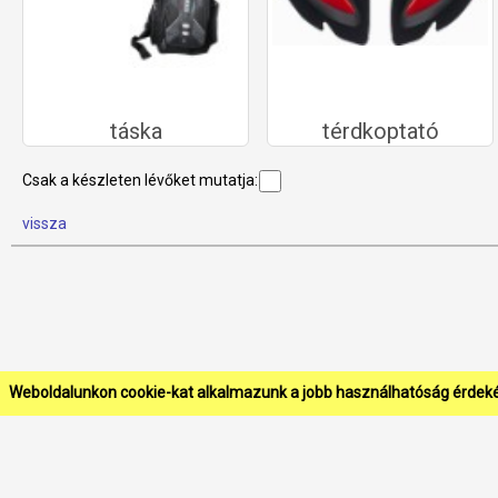
táska
térdkoptató
Csak a készleten lévőket mutatja:
vissza
Weboldalunkon cookie-kat alkalmazunk a jobb használhatóság érdek
Full-Gas Outlet webáruház •