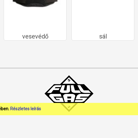
vesevédő
sál
ében.
Részletes leírás
 © 2025 Full-Gas Kft • Tel: +36 85 550 560 • E-mail:
info@fullgas.hu