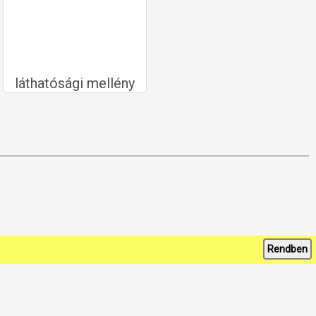
láthatósági mellény
Rendben
•
ÁSZF
•
Vásárlástól elállás