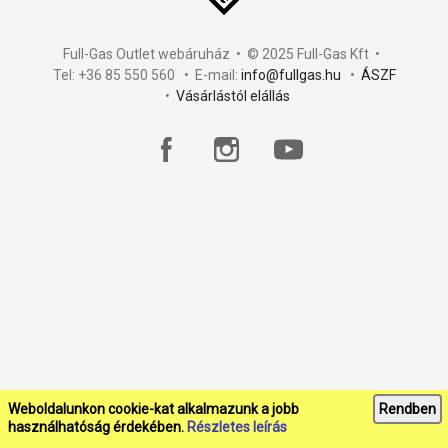
Full-Gas Outlet webáruház • © 2025 Full-Gas Kft •
Tel: +36 85 550 560 • E-mail:
info@fullgas.hu
•
ÁSZF
•
Vásárlástól elállás
Weboldalunkon cookie-kat alkalmazunk a jobb
Rendben
használhatóság érdekében.
Részletes leírás