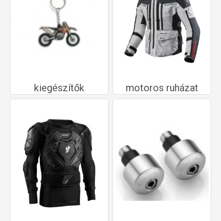
kiegészítők
motoros ruházat