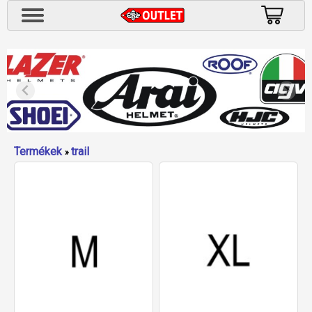
Termékek
trail
»