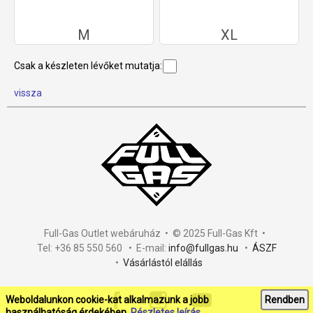
M
XL
Csak a készleten lévőket mutatja:
vissza
Full-Gas Outlet webáruház • © 2025 Full-Gas Kft •
Tel: +36 85 550 560 • E-mail:
info@fullgas.hu
•
ÁSZF
•
Vásárlástól elállás
Weboldalunkon cookie-kat alkalmazunk a jobb
Rendben
használhatóság érdekében.
Részletes leírás