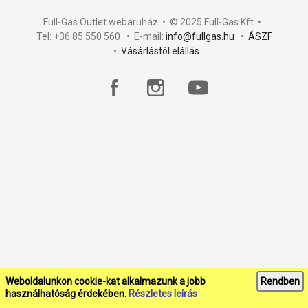
Full-Gas Outlet webáruház • © 2025 Full-Gas Kft •
Tel: +36 85 550 560 • E-mail:
info@fullgas.hu
•
ÁSZF
•
Vásárlástól elállás
Weboldalunkon cookie-kat alkalmazunk a jobb
Rendben
használhatóság érdekében.
Részletes leírás