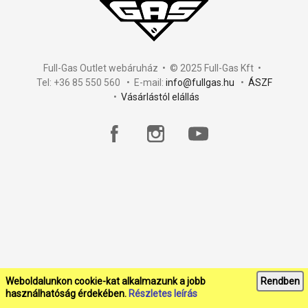
Full-Gas Outlet webáruház • © 2025 Full-Gas Kft •
Tel: +36 85 550 560 • E-mail:
info@fullgas.hu
•
ÁSZF
•
Vásárlástól elállás
Weboldalunkon cookie-kat alkalmazunk a jobb
Rendben
használhatóság érdekében.
Részletes leírás