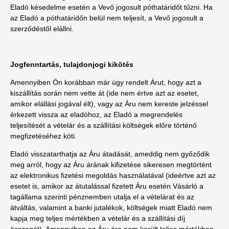
Eladó késedelme esetén a Vevő jogosult póthatáridőt tűzni. Ha
az Eladó a póthatáridőn belül nem teljesít, a Vevő jogosult a
szerződéstől elállni.
Jogfenntartás, tulajdonjogi kikötés
Amennyiben Ön korábban már úgy rendelt Árut, hogy azt a
kiszállítás során nem vette át (ide nem értve azt az esetet,
amikor elállási jogával élt), vagy az Áru nem kereste jelzéssel
érkezett vissza az eladóhoz, az Eladó a megrendelés
teljesítését a vételár és a szállítási költségek előre történő
megfizetéséhez köti.
Eladó visszatarthatja az Áru átadását, ameddig nem győződik
meg arról, hogy az Áru árának kifizetése sikeresen megtörtént
az elektronikus fizetési megoldás használatával (ideértve azt az
esetet is, amikor az átutalással fizetett Áru esetén Vásárló a
tagállama szerinti pénznemben utalja el a vételárat és az
átváltás, valamint a banki jutalékok, költségek miatt Eladó nem
kapja meg teljes mértékben a vételár és a szállítási díj