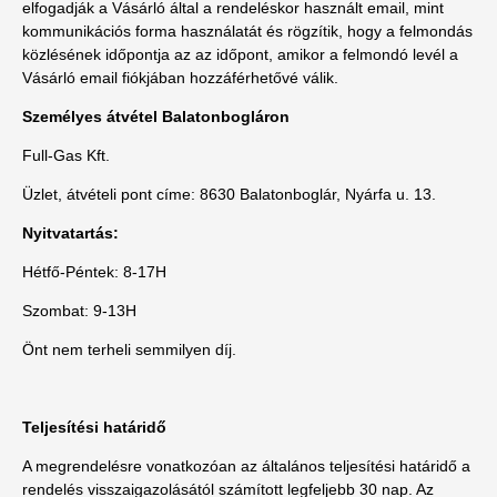
elfogadják a Vásárló által a rendeléskor használt email, mint
kommunikációs forma használatát és rögzítik, hogy a felmondás
közlésének időpontja az az időpont, amikor a felmondó levél a
Vásárló email fiókjában hozzáférhetővé válik.
Személyes átvétel Balatonbogláron
Full-Gas Kft.
Üzlet, átvételi pont címe: 8630 Balatonboglár, Nyárfa u. 13.
Nyitvatartás:
Hétfő-Péntek: 8-17H
Szombat: 9-13H
Önt nem terheli semmilyen díj.
Teljesítési határidő
A megrendelésre vonatkozóan az általános teljesítési határidő a
rendelés visszaigazolásától számított legfeljebb 30 nap. Az