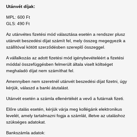
Utánvét díjak:
MPL: 600 Ft
GLS: 490 Ft
Az
utánvétes fizetési mód választása esetén a rendszer plusz
utánvét beszedési díjat számít fel, mely
összeg
megegyezik
a
szállítóval kötött szerződésben szereplő összeggel.
A vállalkozás az adott fizetési mód igénybevételéért a fizetési
móddal összefüggésben felmerült általa viselt költséget
meghaladó díjat nem számíthat fel.
Amennyiben nem szeretnél utánvét beszedési díjat fizetni, úgy
kérjük, válaszd a banki átutalást.
Utánvét esetén a számla ellenértékét a vevő a futárnak fizeti.
Előre utalás esetén, kérjük várja meg kollégánk elektronikus
levelét, amely tartalmazni fogja a számlát, illetve az utaláshoz
szükséges adatokat.
Bankszámla adatok: