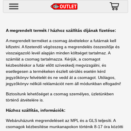
A megrendelt termék / házhoz szállítás díjának fizetése:
A megrendelt terméket a csomag átvételekor a futárnak kell
kifizetni. A fizetendő végösszeg a megrendelés összesítője és
visszaigazoló levél alapján minden költséget tartalmaz. A
számlát a csomag tartalmazza. Kérjük, a csomagot
kézbesítéskor a futár előtt szíveskedj megvizsgálni, és
esetlegesen a termékeken észlelt sérülés esetén kérd
jegyzőkönyv felvételét és ne vedd át a csomagot. Utólagos,
jegyzőkönyv nélküli reklamációt nem áll módunkban elfogadni!
Biztosítunk lehetőséget a csomag személyes, üzletünkben
történő átvételére is.
Házhoz szállítás, információk:
Webáruházunk megrendeléseit az MPL és a GLS teljesíti. A
csomagok kézbesítése munkanapokon történik 8-17 óra közötti