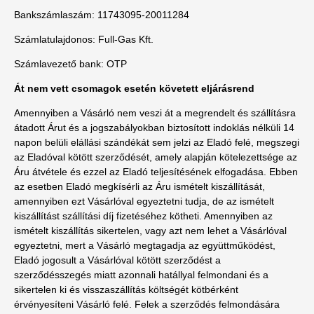
Bankszámlaszám: 11743095-20011284
Számlatulajdonos: Full-Gas Kft.
Számlavezető bank: OTP
Át nem vett csomagok esetén követett eljárásrend
Amennyiben a Vásárló nem veszi át a megrendelt és szállításra
átadott Árut és a jogszabályokban biztosított indoklás nélküli 14
napon belüli elállási szándékát sem jelzi az Eladó felé, megszegi
az Eladóval kötött szerződését, amely alapján kötelezettsége az
Áru átvétele és ezzel az Eladó teljesítésének elfogadása. Ebben
az esetben Eladó megkísérli az Áru ismételt kiszállítását,
amennyiben ezt Vásárlóval egyeztetni tudja, de az ismételt
kiszállítást szállítási díj fizetéséhez kötheti. Amennyiben az
ismételt kiszállítás sikertelen, vagy azt nem lehet a Vásárlóval
egyeztetni, mert a Vásárló megtagadja az együttműködést,
Eladó jogosult a Vásárlóval kötött szerződést a
szerződésszegés miatt azonnali hatállyal felmondani és a
sikertelen ki és visszaszállítás költségét kötbérként
érvényesíteni Vásárló felé. Felek a szerződés felmondására