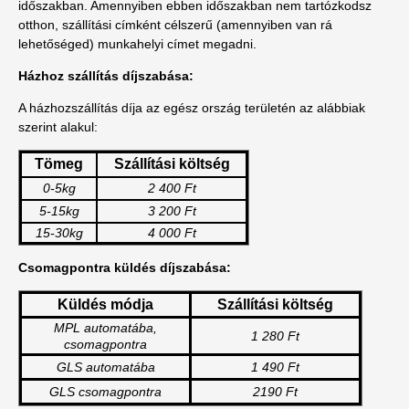
időszakban. Amennyiben ebben időszakban nem tartózkodsz
otthon, szállítási címként célszerű (amennyiben van rá
lehetőséged) munkahelyi címet megadni.
Házhoz szállítás díjszabása:
A házhozszállítás díja az egész ország területén az alábbiak
szerint alakul:
Tömeg
Szállítási költség
0-5kg
2 400 Ft
5-15kg
3 200 Ft
15-30kg
4 000 Ft
Csomagpontra küldés díjszabása:
Küldés módja
Szállítási költség
MPL automatába,
1 280 Ft
csomagpontra
GLS automatába
1 490 Ft
GLS csomagpontra
2190 Ft