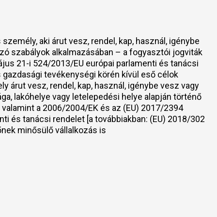
zemély, aki árut vesz, rendel, kap, használ, igénybe
ozó szabályok alkalmazásában – a fogyasztói jogviták
ájus 21-i 524/2013/EU európai parlamenti és tanácsi
 gazdasági tevékenységi körén kívül eső célok
ly árut vesz, rendel, kap, használ, igénybe vesz vagy
ga, lakóhelye vagy letelepedési helye alapján történő
l, valamint a 2006/2004/EK és az (EU) 2017/2394
nti és tanácsi rendelet [a továbbiakban: (EU) 2018/302
nek minősülő vállalkozás is