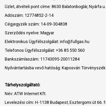
Üzlet, átvételi pont címe: 8630 Balatonboglár, Nyárfa u.
Adószám: 12774852-2-14
Cégjegyzék szám: 14-09-304838
Szerződés nyelve: Magyar
Elektronikus Ügyfélszolgálat: info@fullgas.hu
Telefonos Ügyfélszolgálat: +36 85 550 560
Bankszámlaszám: 11743095-20011284
Nyilvántartásba vevő hatóság: Kaposvári Törvényszék
Tárhelyszolgáltató:
Név: ATW Internet Kft.
Levelezési cím: H-1138 Budapest, Esztergomi út 66. fs