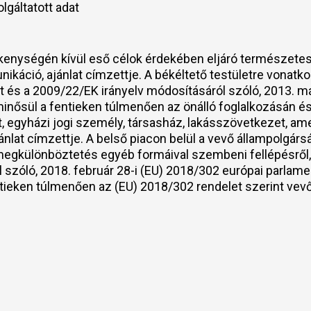
olgáltatott adat
kenységén kívül eső célok érdekében eljáró természetes s
káció, ajánlat címzettje. A békéltető testületre vonatk
t és a 2009/22/EK irányelv módosításáról szóló, 2013. m
inősül a fentieken túlmenően az önálló foglalkozásán és
et, egyházi jogi személy, társasház, lakásszövetkezet, ame
lat címzettje. A belső piacon belül a vevő állampolgársá
 a megkülönböztetés egyéb formáival szembeni fellépésrő
 szóló, 2018. február 28-i (EU) 2018/302 európai parlame
tieken túlmenően az (EU) 2018/302 rendelet szerint vevő