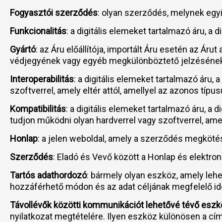
Fogyasztói szerződés
: olyan szerződés, melynek egy
Funkcionalitás
: a digitális elemeket tartalmazó áru, a
Gyártó
: az Áru előállítója, importált Áru esetén az Ár
védjegyének vagy egyéb megkülönböztető jelzésének f
Interoperabilitás
: a digitális elemeket tartalmazó áru,
szoftverrel, amely eltér attól, amellyel az azonos típus
Kompatibilitás
: a digitális elemeket tartalmazó áru, a 
tudjon működni olyan hardverrel vagy szoftverrel, amell
Honlap
: a jelen weboldal, amely a szerződés megköté
Szerződés
: Eladó és Vevő között a Honlap és elektro
Tartós adathordozó
: bármely olyan eszköz, amely leh
hozzáférhető módon és az adat céljának megfelelő idei
Távollévők közötti kommunikációt lehetővé tévő esz
nyilatkozat megtételére. Ilyen eszköz különösen a cí