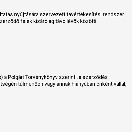
ltatás nyújtására szervezett távértékesítési rendszer
erződő felek kizárólag távollévők közötti
) a Polgári Törvénykönyv szerinti, a szerződés
zettségén túlmenően vagy annak hiányában önként vállal,