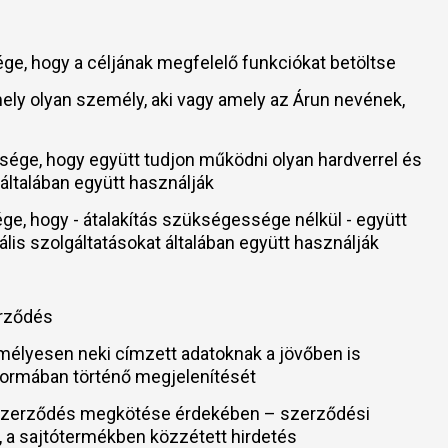
ssége, hogy a céljának megfelelő funkciókat betöltse
ármely olyan személy, aki vagy amely az Árun nevének,
pessége, hogy együtt tudjon működni olyan hardverrel és
t általában együtt használják
ssége, hogy - átalakítás szükségessége nélkül - együtt
tális szolgáltatásokat általában együtt használják
erződés
emélyesen neki címzett adatoknak a jövőben is
n formában történő megjelenítését
 – szerződés megkötése érdekében – szerződési
, a sajtótermékben közzétett hirdetés