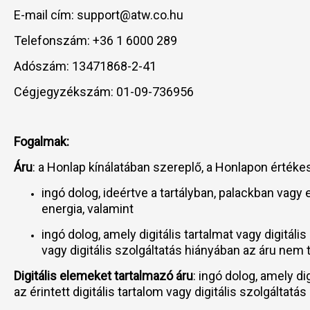
E-mail cím: support@atw.co.hu
Telefonszám: +36 1 6000 289
Adószám: 13471868-2-41
Cégjegyzékszám: 01-09-736956
Fogalmak:
Áru
: a Honlap kínálatában szereplő, a Honlapon értéke
ingó dolog, ideértve a tartályban, palackban vag
energia, valamint
ingó dolog, amely digitális tartalmat vagy digitál
vagy digitális szolgáltatás hiányában az áru nem t
Digitális elemeket tartalmazó áru
: ingó dolog, amely d
az érintett digitális tartalom vagy digitális szolgáltat