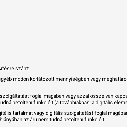
sítésre szánt:
y egyéb módon korlátozott mennyiségben vagy meghatározo
is szolgáltatást foglal magában vagy azzal össze van kapcs
udná betölteni funkcióit (a továbbiakban: a digitális elem
igitális tartalmat vagy digitális szolgáltatást foglal mag
ás hiányában az áru nem tudná betölteni funkcióit