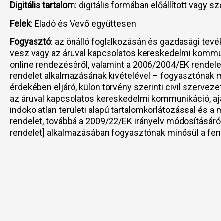
Digitális tartalom
: digitális formában előállított vagy sz
Felek
: Eladó és Vevő együttesen
Fogyasztó
: az önálló foglalkozásán és gazdasági tevé
vesz vagy az áruval kapcsolatos kereskedelmi kommuni
online rendezéséről, valamint a 2006/2004/EK rendele
rendelet alkalmazásának kivételével – fogyasztónak m
érdekében eljáró, külön törvény szerinti civil szervez
az áruval kapcsolatos kereskedelmi kommunikáció, aján
indokolatlan területi alapú tartalomkorlátozással és
rendelet, továbbá a 2009/22/EK irányelv módosításáról
rendelet] alkalmazásában fogyasztónak minősül a fen