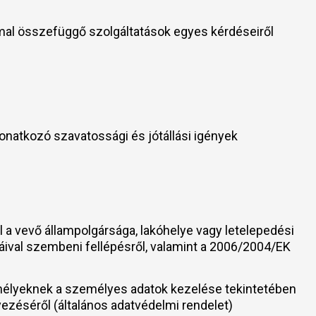
mmal összefüggő szolgáltatások egyes kérdéseiről
ól
onatkozó szavatossági és jótállási igények
 vevő állampolgársága, lakóhelye vagy letelepedési
máival szembeni fellépésről, valamint a 2006/2004/EK
élyeknek a személyes adatok kezelése tekintetében
yezéséről (általános adatvédelmi rendelet)