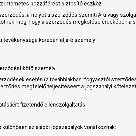
 az internetes hozzáférést biztosító eszköz
 szerződés, amelyet a szerződés szerinti Áru vagy szolgá
gy kötnek meg, hogy a szerződés megkötése érdekében a sz
eti tevékenysége körében eljáró személy
szerződést kötő személy
szerződések esetén (a továbbiakban: fogyasztói szerződés
 a szerződés megfelelő teljesítéséért a jogszabályi kötele
ltatásáért fizetendő ellenszolgáltatás.
és különösen az alábbi jogszabályok vonatkoznak: