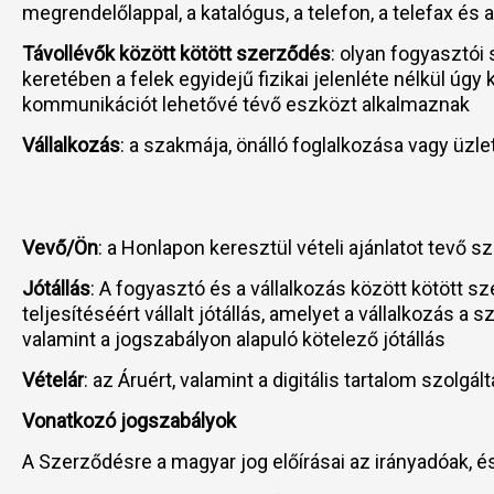
megrendelőlappal, a katalógus, a telefon, a telefax és
Távollévők között kötött szerződés
: olyan fogyasztói
keretében a felek egyidejű fizikai jelenléte nélkül ú
kommunikációt lehetővé tévő eszközt alkalmaznak
Vállalkozás
: a szakmája, önálló foglalkozása vagy üzl
Vevő/Ön
: a Honlapon keresztül vételi ajánlatot tevő 
Jótállás
: A fogyasztó és a vállalkozás között kötött 
teljesítéséért vállalt jótállás, amelyet a vállalkozás
valamint a jogszabályon alapuló kötelező jótállás
Vételár
: az Áruért, valamint a digitális tartalom szolgá
Vonatkozó jogszabályok
A Szerződésre a magyar jog előírásai az irányadóak, 