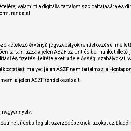
telére, valamint a digitális tartalom szolgáltatására és d
Korm. rendelet
zó kötelező érvényű jogszabályok rendelkezései mellett 
n tartalmazza a jelen ÁSZF az Önt és bennünket illető 
állítási és fizetési feltételeket, a felelősségi szabályokat, 
koztatást, melyet jelen ÁSZF nem tartalmaz, a Honlapon 
merni a jelen ÁSZF rendelkezéseit.
 magyar nyelv.
ősülnek írásba foglalt szerződéseknek, azokat az Eladó n