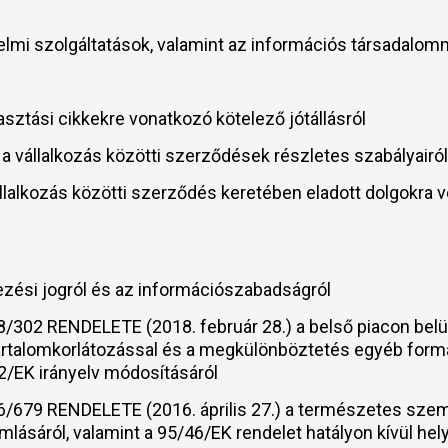
edelmi szolgáltatások, valamint az információs társadalo
asztási cikkekre vonatkozó kötelező jótállásról
s a vállalkozás közötti szerződések részletes szabályair
llalkozás közötti szerződés keretében eladott dolgokra v
ezési jogról és az információszabadságról
 RENDELETE (2018. február 28.) a belső piacon belül a
ú tartalomkorlátozással és a megkülönböztetés egyéb for
2/EK irányelv módosításáról
79 RENDELETE (2016. április 27.) a természetes szem
mlásáról, valamint a 95/46/EK rendelet hatályon kívül hel