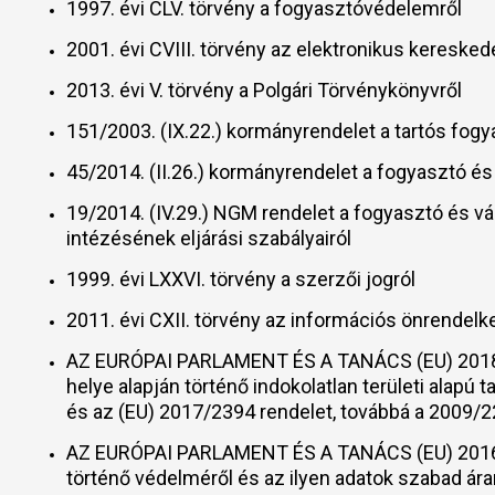
1997. évi CLV. törvény a fogyasztóvédelemről
2001. évi CVIII. törvény az elektronikus keresk
2013. évi V. törvény a Polgári Törvénykönyvről
151/2003. (IX.22.) kormányrendelet a tartós fogy
45/2014. (II.26.) kormányrendelet a fogyasztó é
19/2014. (IV.29.) NGM rendelet a fogyasztó és vá
intézésének eljárási szabályairól
1999. évi LXXVI. törvény a szerzői jogról
2011. évi CXII. törvény az információs önrendelk
AZ EURÓPAI PARLAMENT ÉS A TANÁCS (EU) 2018/302
helye alapján történő indokolatlan területi alap
és az (EU) 2017/2394 rendelet, továbbá a 2009/2
AZ EURÓPAI PARLAMENT ÉS A TANÁCS (EU) 2016/6
történő védelméről és az ilyen adatok szabad ára