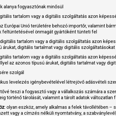
ik alanya fogyasztónak minősül
 digitális tartalom vagy a digitális szolgáltatás azon képe
ut az Európai Unió területére behozó importőr, valamint b
eltüntetésével önmagát gyártóként tünteti fel
 a digitális tartalom vagy a digitális szolgáltatás azon ké
ú árukat, digitális tartalmat vagy digitális szolgáltatásoka
digitális tartalom vagy a digitális szolgáltatás azon képe
yel az azonos típusú árukat, digitális tartalmat vagy digi
sére szolgál
nikus levelezés igénybevételével létrejövő adásvételi sz
etővé teszi a fogyasztó vagy a vállalkozás számára a sz
g történő tárolását, valamint a tárolt adatok változatla
köz
: olyan eszköz, amely alkalmas a felek távollétében
mzett vagy a címzés nélküli nyomtatvány, a szabványlevél