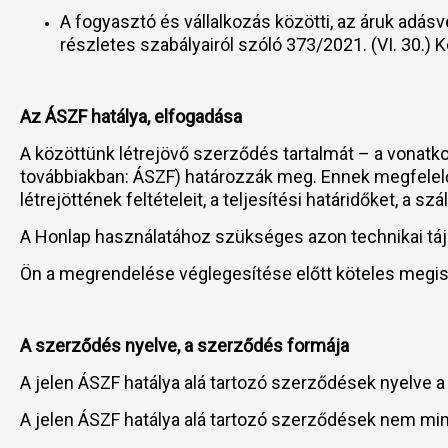
A fogyasztó és vállalkozás közötti, az áruk adásvé
részletes szabályairól szóló 373/2021. (VI. 30.) 
Az ÁSZF hatálya, elfogadása
A közöttünk létrejövő szerződés tartalmát – a vonatko
továbbiakban: ÁSZF) határozzák meg. Ennek megfelelőe
létrejöttének feltételeit, a teljesítési határidőket, a sz
A Honlap használatához szükséges azon technikai tájé
Ön a megrendelése véglegesítése előtt köteles megis
A szerződés nyelve, a szerződés formája
A jelen ÁSZF hatálya alá tartozó szerződések nyelve a
A jelen ÁSZF hatálya alá tartozó szerződések nem min