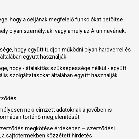
ssége, hogy a céljának megfelelő funkciókat betöltse
ármely olyan személy, aki vagy amely az Árun nevének,
pessége, hogy együtt tudjon működni olyan hardverrel és
t általában együtt használják
ssége, hogy - átalakítás szükségessége nélkül - együtt
tális szolgáltatásokat általában együtt használják
erződés
emélyesen neki címzett adatoknak a jövőben is
n formában történő megjelenítését
 – szerződés megkötése érdekében – szerződési
, a sajtótermékben közzétett hirdetés