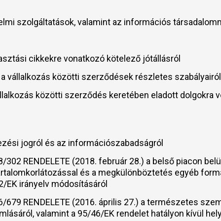
edelmi szolgáltatások, valamint az információs társadalo
asztási cikkekre vonatkozó kötelező jótállásról
s a vállalkozás közötti szerződések részletes szabályair
llalkozás közötti szerződés keretében eladott dolgokra v
ezési jogról és az információszabadságról
 RENDELETE (2018. február 28.) a belső piacon belül a
ú tartalomkorlátozással és a megkülönböztetés egyéb for
2/EK irányelv módosításáról
79 RENDELETE (2016. április 27.) a természetes szem
mlásáról, valamint a 95/46/EK rendelet hatályon kívül hel