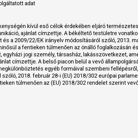
olgáltatott adat
kenységén kívül eső célok érdekében eljáró természetes s
káció, ajánlat címzettje. A békéltető testületre vonatk
t és a 2009/22/EK irányelv módosításáról szóló, 2013. m
inősül a fentieken túlmenően az önálló foglalkozásán és
et, egyházi jogi személy, társasház, lakásszövetkezet, ame
lat címzettje. A belső piacon belül a vevő állampolgársá
 a megkülönböztetés egyéb formáival szembeni fellépésrő
 szóló, 2018. február 28-i (EU) 2018/302 európai parlame
tieken túlmenően az (EU) 2018/302 rendelet szerint vevő