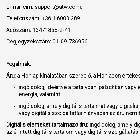
E-mail cím: support@atw.co.hu
Telefonszám: +36 1 6000 289
Adószám: 13471868-2-41
Cégjegyzékszám: 01-09-736956
Fogalmak:
Áru
: a Honlap kínálatában szereplő, a Honlapon értéke
ingó dolog, ideértve a tartályban, palackban vag
energia, valamint
ingó dolog, amely digitális tartalmat vagy digitál
vagy digitális szolgáltatás hiányában az áru nem t
Digitális elemeket tartalmazó áru
: ingó dolog, amely d
az érintett digitális tartalom vagy digitális szolgáltat