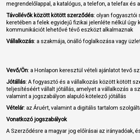
megrendelőlappal, a katalógus, a telefon, a telefax és
Távollévők között kötött szerződés
: olyan fogyasztói
keretében a felek egyidejű fizikai jelenléte nélkül ú
kommunikációt lehetővé tévő eszközt alkalmaznak
Vállalkozás
: a szakmája, önálló foglalkozása vagy üzl
Vevő/Ön
: a Honlapon keresztül vételi ajánlatot tevő 
Jótállás
: A fogyasztó és a vállalkozás között kötött 
teljesítéséért vállalt jótállás, amelyet a vállalkozás
valamint a jogszabályon alapuló kötelező jótállás
Vételár
: az Áruért, valamint a digitális tartalom szolgá
Vonatkozó jogszabályok
A Szerződésre a magyar jog előírásai az irányadóak, 