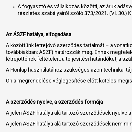
A fogyasztó és vállalkozás közötti, az áruk adásvé
részletes szabályairól szóló 373/2021. (VI. 30.) 
Az ÁSZF hatálya, elfogadása
A közöttünk létrejövő szerződés tartalmát – a vonatko
továbbiakban: ÁSZF) határozzák meg. Ennek megfelelőe
létrejöttének feltételeit, a teljesítési határidőket, a sz
A Honlap használatához szükséges azon technikai tájé
Ön a megrendelése véglegesítése előtt köteles megis
A szerződés nyelve, a szerződés formája
A jelen ÁSZF hatálya alá tartozó szerződések nyelve a
A jelen ÁSZF hatálya alá tartozó szerződések nem min