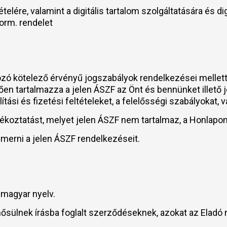
telére, valamint a digitális tartalom szolgáltatására és d
Korm. rendelet
zó kötelező érvényű jogszabályok rendelkezései mellett 
n tartalmazza a jelen ÁSZF az Önt és bennünket illető 
állítási és fizetési feltételeket, a felelősségi szabályokat, 
koztatást, melyet jelen ÁSZF nem tartalmaz, a Honlapon 
merni a jelen ÁSZF rendelkezéseit.
 magyar nyelv.
ősülnek írásba foglalt szerződéseknek, azokat az Eladó n