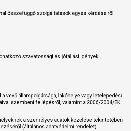
mmal összefüggő szolgáltatások egyes kérdéseiről
ól
onatkozó szavatossági és jótállási igények
 vevő állampolgársága, lakóhelye vagy letelepedési
máival szembeni fellépésről, valamint a 2006/2004/EK
élyeknek a személyes adatok kezelése tekintetében
yezéséről (általános adatvédelmi rendelet)