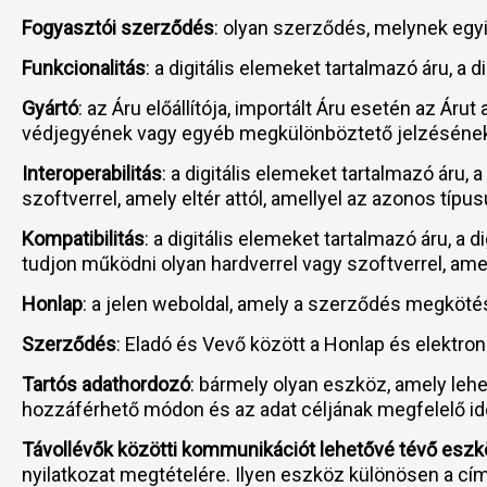
Fogyasztói szerződés
: olyan szerződés, melynek egy
Funkcionalitás
: a digitális elemeket tartalmazó áru, a
Gyártó
: az Áru előállítója, importált Áru esetén az Ár
védjegyének vagy egyéb megkülönböztető jelzésének f
Interoperabilitás
: a digitális elemeket tartalmazó áru,
szoftverrel, amely eltér attól, amellyel az azonos típus
Kompatibilitás
: a digitális elemeket tartalmazó áru, a 
tudjon működni olyan hardverrel vagy szoftverrel, amell
Honlap
: a jelen weboldal, amely a szerződés megköté
Szerződés
: Eladó és Vevő között a Honlap és elektro
Tartós adathordozó
: bármely olyan eszköz, amely leh
hozzáférhető módon és az adat céljának megfelelő idei
Távollévők közötti kommunikációt lehetővé tévő esz
nyilatkozat megtételére. Ilyen eszköz különösen a cí