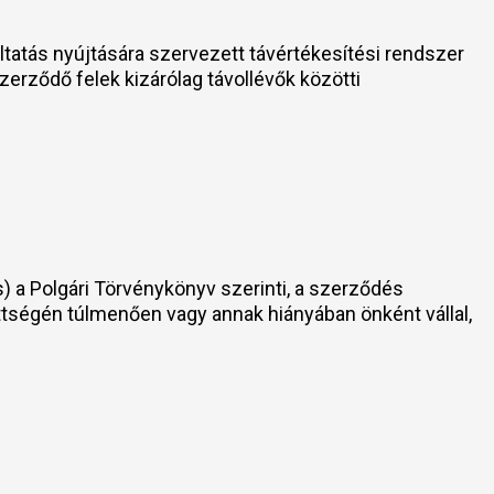
ltatás nyújtására szervezett távértékesítési rendszer
erződő felek kizárólag távollévők közötti
) a Polgári Törvénykönyv szerinti, a szerződés
zettségén túlmenően vagy annak hiányában önként vállal,