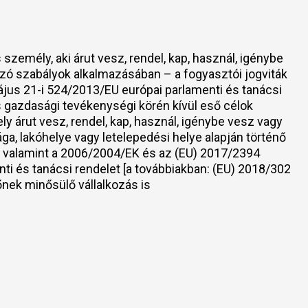
zemély, aki árut vesz, rendel, kap, használ, igénybe
ozó szabályok alkalmazásában – a fogyasztói jogviták
ájus 21-i 524/2013/EU európai parlamenti és tanácsi
 gazdasági tevékenységi körén kívül eső célok
ly árut vesz, rendel, kap, használ, igénybe vesz vagy
ga, lakóhelye vagy letelepedési helye alapján történő
l, valamint a 2006/2004/EK és az (EU) 2017/2394
nti és tanácsi rendelet [a továbbiakban: (EU) 2018/302
nek minősülő vállalkozás is