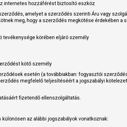
 az internetes hozzáférést biztosító eszköz
 szerződés, amelyet a szerződés szerinti Áru vagy szolgá
gy kötnek meg, hogy a szerződés megkötése érdekében a sz
eti tevékenysége körében eljáró személy
szerződést kötő személy
szerződések esetén (a továbbiakban: fogyasztói szerződés
 a szerződés megfelelő teljesítéséért a jogszabályi kötele
ltatásáért fizetendő ellenszolgáltatás.
és különösen az alábbi jogszabályok vonatkoznak: