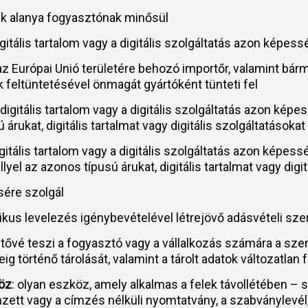
ik alanya fogyasztónak minősül
 digitális tartalom vagy a digitális szolgáltatás azon képe
ut az Európai Unió területére behozó importőr, valamint b
eltüntetésével önmagát gyártóként tünteti fel
 a digitális tartalom vagy a digitális szolgáltatás azon ké
ú árukat, digitális tartalmat vagy digitális szolgáltatásoka
digitális tartalom vagy a digitális szolgáltatás azon képe
yel az azonos típusú árukat, digitális tartalmat vagy digi
sére szolgál
nikus levelezés igénybevételével létrejövő adásvételi sz
etővé teszi a fogyasztó vagy a vállalkozás számára a sz
g történő tárolását, valamint a tárolt adatok változatla
köz
: olyan eszköz, amely alkalmas a felek távollétében
mzett vagy a címzés nélküli nyomtatvány, a szabványlevél