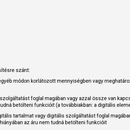
sítésre szánt:
y egyéb módon korlátozott mennyiségben vagy meghatározo
is szolgáltatást foglal magában vagy azzal össze van kapcs
udná betölteni funkcióit (a továbbiakban: a digitális elem
igitális tartalmat vagy digitális szolgáltatást foglal mag
ás hiányában az áru nem tudná betölteni funkcióit