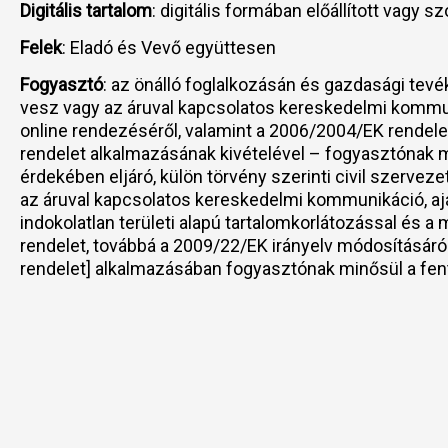
Digitális tartalom
: digitális formában előállított vagy sz
Felek
: Eladó és Vevő együttesen
Fogyasztó
: az önálló foglalkozásán és gazdasági tevé
vesz vagy az áruval kapcsolatos kereskedelmi kommuni
online rendezéséről, valamint a 2006/2004/EK rendele
rendelet alkalmazásának kivételével – fogyasztónak m
érdekében eljáró, külön törvény szerinti civil szervez
az áruval kapcsolatos kereskedelmi kommunikáció, aján
indokolatlan területi alapú tartalomkorlátozással és
rendelet, továbbá a 2009/22/EK irányelv módosításáról
rendelet] alkalmazásában fogyasztónak minősül a fen