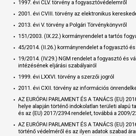
1997. évi CLV. törvény a fogyasztóvédelemről
2001. évi CVIII. törvény az elektronikus keresk
2013. évi V. törvény a Polgári Törvénykönyvről
151/2003. (IX.22.) kormányrendelet a tartós fogy
45/2014. (II.26.) kormányrendelet a fogyasztó é
19/2014. (IV.29.) NGM rendelet a fogyasztó és vá
intézésének eljárási szabályairól
1999. évi LXXVI. törvény a szerzői jogról
2011. évi CXII. törvény az információs önrendelk
AZ EURÓPAI PARLAMENT ÉS A TANÁCS (EU) 2018/302
helye alapján történő indokolatlan területi alap
és az (EU) 2017/2394 rendelet, továbbá a 2009/2
AZ EURÓPAI PARLAMENT ÉS A TANÁCS (EU) 2016/6
történő védelméről és az ilyen adatok szabad ára