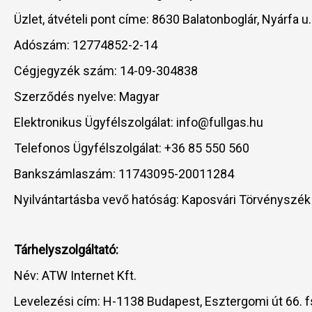
Üzlet, átvételi pont címe: 8630 Balatonboglár, Nyárfa u.
Adószám: 12774852-2-14
Cégjegyzék szám: 14-09-304838
Szerződés nyelve: Magyar
Elektronikus Ügyfélszolgálat: info@fullgas.hu
Telefonos Ügyfélszolgálat: +36 85 550 560
Bankszámlaszám: 11743095-20011284
Nyilvántartásba vevő hatóság: Kaposvári Törvényszék
Tárhelyszolgáltató:
Név: ATW Internet Kft.
Levelezési cím: H-1138 Budapest, Esztergomi út 66. fs