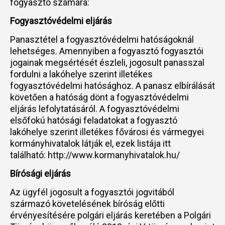
fogyasztó számára:
Fogyasztóvédelmi eljárás
Panasztétel a fogyasztóvédelmi hatóságoknál
lehetséges. Amennyiben a fogyasztó fogyasztói
jogainak megsértését észleli, jogosult panasszal
fordulni a lakóhelye szerint illetékes
fogyasztóvédelmi hatósághoz. A panasz elbírálását
követően a hatóság dönt a fogyasztóvédelmi
eljárás lefolytatásáról. A fogyasztóvédelmi
elsőfokú hatósági feladatokat a fogyasztó
lakóhelye szerint illetékes fővárosi és vármegyei
kormányhivatalok látják el, ezek listája itt
található: http://www.kormanyhivatalok.hu/
Bírósági eljárás
Az ügyfél jogosult a fogyasztói jogvitából
származó követelésének bíróság előtti
érvényesítésére polgári eljárás keretében a Polgári