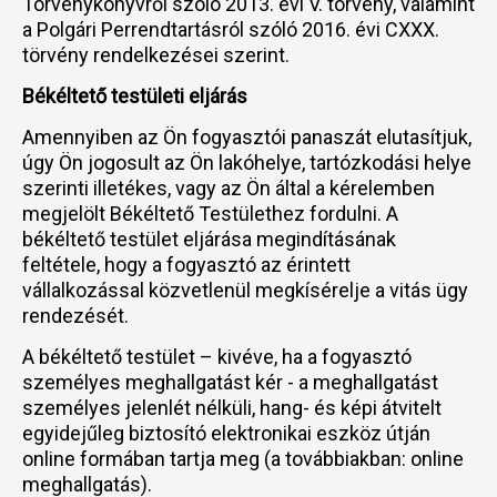
Törvénykönyvről szóló 2013. évi V. törvény, valamint
a Polgári Perrendtartásról szóló 2016. évi CXXX.
törvény rendelkezései szerint.
Békéltető testületi eljárás
Amennyiben az Ön fogyasztói panaszát elutasítjuk,
úgy Ön jogosult az Ön lakóhelye, tartózkodási helye
szerinti illetékes, vagy az Ön által a kérelemben
megjelölt Békéltető Testülethez fordulni. A
békéltető testület eljárása megindításának
feltétele, hogy a fogyasztó az érintett
vállalkozással közvetlenül megkísérelje a vitás ügy
rendezését.
A békéltető testület – kivéve, ha a fogyasztó
személyes meghallgatást kér - a meghallgatást
személyes jelenlét nélküli, hang- és képi átvitelt
egyidejűleg biztosító elektronikai eszköz útján
online formában tartja meg (a továbbiakban: online
meghallgatás).