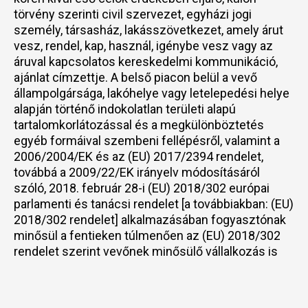
törvény szerinti civil szervezet, egyházi jogi
személy, társasház, lakásszövetkezet, amely árut
vesz, rendel, kap, használ, igénybe vesz vagy az
áruval kapcsolatos kereskedelmi kommunikáció,
ajánlat címzettje. A belső piacon belül a vevő
állampolgársága, lakóhelye vagy letelepedési helye
alapján történő indokolatlan területi alapú
tartalomkorlátozással és a megkülönböztetés
egyéb formáival szembeni fellépésről, valamint a
2006/2004/EK és az (EU) 2017/2394 rendelet,
továbbá a 2009/22/EK irányelv módosításáról
szóló, 2018. február 28-i (EU) 2018/302 európai
parlamenti és tanácsi rendelet [a továbbiakban: (EU)
2018/302 rendelet] alkalmazásában fogyasztónak
minősül a fentieken túlmenően az (EU) 2018/302
rendelet szerint vevőnek minősülő vállalkozás is