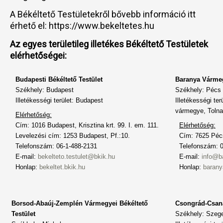
A Békéltető Testületekről bővebb információ itt
érhető el: https://www.bekeltetes.hu
Az egyes területileg illetékes Békéltető Testületek
elérhetőségei:
Budapesti Békéltető Testület
Baranya Vármeg
Székhely: Budapest
Székhely: Pécs
Illetékességi terület: Budapest
Illetékességi t
vármegye, Toln
Elérhetőség:
Cím: 1016 Budapest, Krisztina krt. 99. I. em. 111.
Elérhetőség:
Levelezési cím: 1253 Budapest, Pf.:10.
Cím: 7625 Pécs
Telefonszám: 06-1-488-2131
Telefonszám: 
E-mail:
bekelteto.testulet@bkik.hu
E-mail:
info@b
Honlap:
bekeltet.bkik.hu
Honlap:
barany
Borsod-Abaúj-Zemplén Vármegyei Békéltető
Csongrád-Csaná
Testület
Székhely: Szeg