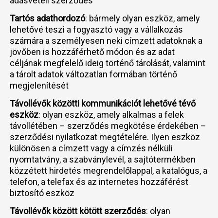
adásvételi szerződés
Tartós adathordozó
: bármely olyan eszköz, amely
lehetővé teszi a fogyasztó vagy a vállalkozás
számára a személyesen neki címzett adatoknak a
jövőben is hozzáférhető módon és az adat
céljának megfelelő ideig történő tárolását, valamint
a tárolt adatok változatlan formában történő
megjelenítését
Távollévők közötti kommunikációt lehetővé tévő
eszköz
: olyan eszköz, amely alkalmas a felek
távollétében – szerződés megkötése érdekében –
szerződési nyilatkozat megtételére. Ilyen eszköz
különösen a címzett vagy a címzés nélküli
nyomtatvány, a szabványlevél, a sajtótermékben
közzétett hirdetés megrendelőlappal, a katalógus, a
telefon, a telefax és az internetes hozzáférést
biztosító eszköz
Távollévők között kötött szerződés
: olyan