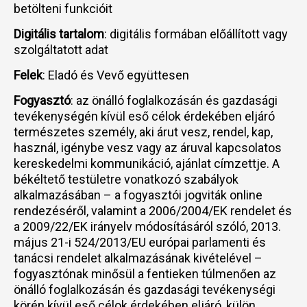
betölteni funkcióit
Digitális tartalom
: digitális formában előállított vagy
szolgáltatott adat
Felek
: Eladó és Vevő együttesen
Fogyasztó
: az önálló foglalkozásán és gazdasági
tevékenységén kívül eső célok érdekében eljáró
természetes személy, aki árut vesz, rendel, kap,
használ, igénybe vesz vagy az áruval kapcsolatos
kereskedelmi kommunikáció, ajánlat címzettje. A
békéltető testületre vonatkozó szabályok
alkalmazásában – a fogyasztói jogviták online
rendezéséről, valamint a 2006/2004/EK rendelet és
a 2009/22/EK irányelv módosításáról szóló, 2013.
május 21-i 524/2013/EU európai parlamenti és
tanácsi rendelet alkalmazásának kivételével –
fogyasztónak minősül a fentieken túlmenően az
önálló foglalkozásán és gazdasági tevékenységi
körén kívül eső célok érdekében eljáró, külön