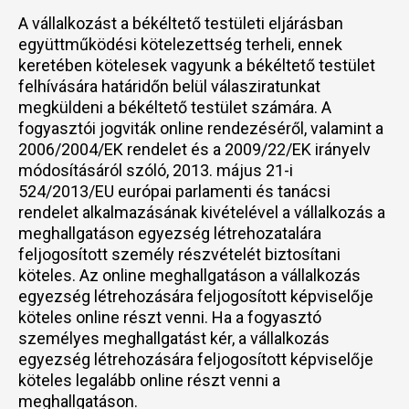
A vállalkozást a békéltető testületi eljárásban
együttműködési kötelezettség terheli, ennek
keretében kötelesek vagyunk a békéltető testület
felhívására határidőn belül válasziratunkat
megküldeni a békéltető testület számára. A
fogyasztói jogviták online rendezéséről, valamint a
2006/2004/EK rendelet és a 2009/22/EK irányelv
módosításáról szóló, 2013. május 21-i
524/2013/EU európai parlamenti és tanácsi
rendelet alkalmazásának kivételével a vállalkozás a
meghallgatáson egyezség létrehozatalára
feljogosított személy részvételét biztosítani
köteles. Az online meghallgatáson a vállalkozás
egyezség létrehozására feljogosított képviselője
köteles online részt venni. Ha a fogyasztó
személyes meghallgatást kér, a vállalkozás
egyezség létrehozására feljogosított képviselője
köteles legalább online részt venni a
meghallgatáson.