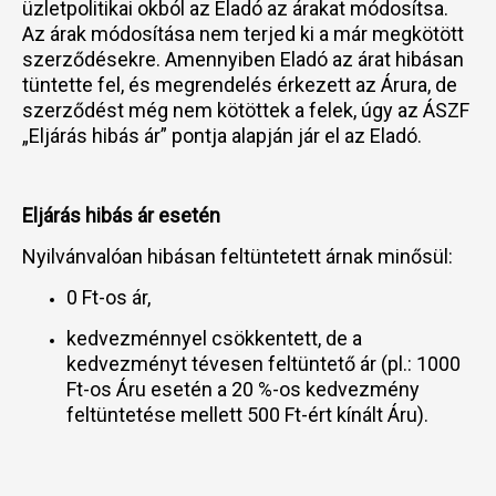
üzletpolitikai okból az Eladó az árakat módosítsa.
Az árak módosítása nem terjed ki a már megkötött
szerződésekre. Amennyiben Eladó az árat hibásan
tüntette fel, és megrendelés érkezett az Árura, de
szerződést még nem kötöttek a felek, úgy az ÁSZF
„Eljárás hibás ár” pontja alapján jár el az Eladó.
Eljárás hibás ár esetén
Nyilvánvalóan hibásan feltüntetett árnak minősül:
0 Ft-os ár,
kedvezménnyel csökkentett, de a
kedvezményt tévesen feltüntető ár (pl.: 1000
Ft-os Áru esetén a 20 %-os kedvezmény
feltüntetése mellett 500 Ft-ért kínált Áru).