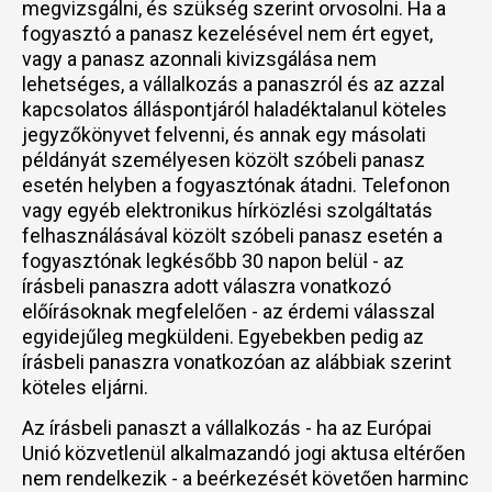
megvizsgálni, és szükség szerint orvosolni. Ha a
fogyasztó a panasz kezelésével nem ért egyet,
vagy a panasz azonnali kivizsgálása nem
lehetséges, a vállalkozás a panaszról és az azzal
kapcsolatos álláspontjáról haladéktalanul köteles
jegyzőkönyvet felvenni, és annak egy másolati
példányát személyesen közölt szóbeli panasz
esetén helyben a fogyasztónak átadni. Telefonon
vagy egyéb elektronikus hírközlési szolgáltatás
felhasználásával közölt szóbeli panasz esetén a
fogyasztónak legkésőbb 30 napon belül - az
írásbeli panaszra adott válaszra vonatkozó
előírásoknak megfelelően - az érdemi válasszal
egyidejűleg megküldeni. Egyebekben pedig az
írásbeli panaszra vonatkozóan az alábbiak szerint
köteles eljárni.
Az írásbeli panaszt a vállalkozás - ha az Európai
Unió közvetlenül alkalmazandó jogi aktusa eltérően
nem rendelkezik - a beérkezését követően harminc