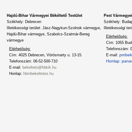
Hajdú-Bihar Vármegyei Békéltető Testület
Pest Vármegyei 
Székhely: Debrecen
Székhely: Buda
Illetékességi terület: Jász-Nagykun-Szolnok vármegye,
Illetékességi te
Hajdú-Bihar vármegye, Szabolcs-Szatmár-Bereg
Elérhetőség:
vármegye
Cím: 1055 Buda
Elérhetőség:
Telefonszám: 
pmbek
Cím: 4025 Debrecen, Vörösmarty u. 13-15.
E-mail:
Honlap:
pana
Telefonszám: 06-52-500-710
E-mail:
bekelteto@hbkik.hu
Honlap:
hbmbekeltetes.hu