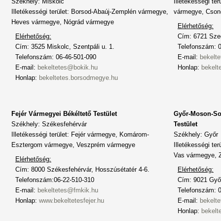
Székhely: Miskolc
Illetékességi t
Illetékességi terület: Borsod-Abaúj-Zemplén vármegye,
vármegye, Cson
Heves vármegye, Nógrád vármegye
Elérhetőség:
Elérhetőség:
Cím: 6721 Szeg
Cím: 3525 Miskolc, Szentpáli u. 1.
Telefonszám: 0
Telefonszám: 06-46-501-090
E-mail:
bekelte
E-mail:
bekeltetes@bokik.hu
Honlap:
bekelt
Honlap:
bekeltetes.borsodmegye.hu
Fejér Vármegyei Békéltető Testület
Győr-Moson-So
Székhely: Székesfehérvár
Testület
Illetékességi terület: Fejér vármegye, Komárom-
Székhely: Győr
Esztergom vármegye, Veszprém vármegye
Illetékességi t
Vas vármegye, 
Elérhetőség:
Cím: 8000 Székesfehérvár, Hosszúsétatér 4-6.
Elérhetőség:
Telefonszám:06-22-510-310
Cím: 9021 Győr
E-mail:
bekeltetes@fmkik.hu
Telefonszám: 
Honlap:
www.bekeltetesfejer.hu
E-mail:
bekelt
Honlap:
bekelt