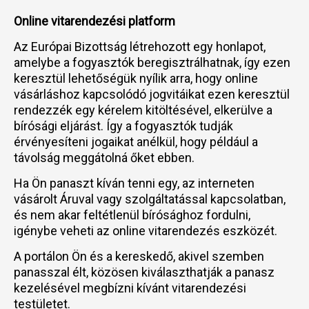
Online vitarendezési platform
Az Európai Bizottság létrehozott egy honlapot,
amelybe a fogyasztók beregisztrálhatnak, így ezen
keresztül lehetőségük nyílik arra, hogy online
vásárláshoz kapcsolódó jogvitáikat ezen keresztül
rendezzék egy kérelem kitöltésével, elkerülve a
bírósági eljárást. Így a fogyasztók tudják
érvényesíteni jogaikat anélkül, hogy például a
távolság meggátolná őket ebben.
Ha Ön panaszt kíván tenni egy, az interneten
vásárolt Áruval vagy szolgáltatással kapcsolatban,
és nem akar feltétlenül bírósághoz fordulni,
igénybe veheti az online vitarendezés eszközét.
A portálon Ön és a kereskedő, akivel szemben
panasszal élt, közösen kiválaszthatják a panasz
kezelésével megbízni kívánt vitarendezési
testületet.