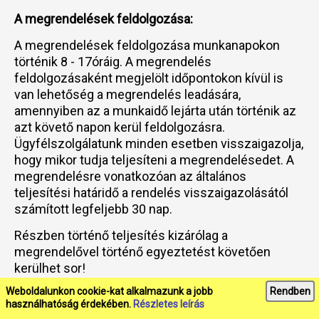
A megrendelések feldolgozása:
A megrendelések feldolgozása munkanapokon
történik 8 - 17óráig. A megrendelés
feldolgozásaként megjelölt időpontokon kívül is
van lehetőség a megrendelés leadására,
amennyiben az a munkaidő lejárta után történik az
azt követő napon kerül feldolgozásra.
Ügyfélszolgálatunk minden esetben visszaigazolja,
hogy mikor tudja teljesíteni a megrendelésedet. A
megrendelésre vonatkozóan az általános
teljesítési határidő a rendelés visszaigazolásától
számított legfeljebb 30 nap.
Részben történő teljesítés kizárólag a
megrendelővel történő egyeztetést követően
kerülhet sor!
Weboldalunkon cookie-kat alkalmazunk a jobb
Rendben
használhatóság érdekében.
Részletes leírás