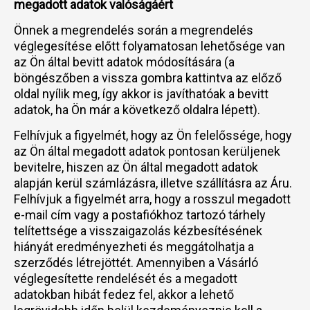
megadott adatok valóságáért
Önnek a megrendelés során a megrendelés
véglegesítése előtt folyamatosan lehetősége van
az Ön által bevitt adatok módosítására (a
böngészőben a vissza gombra kattintva az előző
oldal nyílik meg, így akkor is javíthatóak a bevitt
adatok, ha Ön már a következő oldalra lépett).
Felhívjuk a figyelmét, hogy az Ön felelőssége, hogy
az Ön által megadott adatok pontosan kerüljenek
bevitelre, hiszen az Ön által megadott adatok
alapján kerül számlázásra, illetve szállításra az Áru.
Felhívjuk a figyelmét arra, hogy a rosszul megadott
e-mail cím vagy a postafiókhoz tartozó tárhely
telítettsége a visszaigazolás kézbesítésének
hiányát eredményezheti és meggátolhatja a
szerződés létrejöttét. Amennyiben a Vásárló
véglegesítette rendelését és a megadott
adatokban hibát fedez fel, akkor a lehető