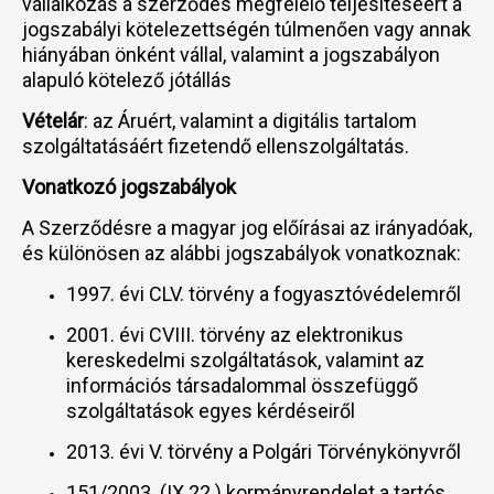
vállalkozás a szerződés megfelelő teljesítéséért a
jogszabályi kötelezettségén túlmenően vagy annak
hiányában önként vállal, valamint a jogszabályon
alapuló kötelező jótállás
Vételár
: az Áruért, valamint a digitális tartalom
szolgáltatásáért fizetendő ellenszolgáltatás.
Vonatkozó jogszabályok
A Szerződésre a magyar jog előírásai az irányadóak,
és különösen az alábbi jogszabályok vonatkoznak:
1997. évi CLV. törvény a fogyasztóvédelemről
2001. évi CVIII. törvény az elektronikus
kereskedelmi szolgáltatások, valamint az
információs társadalommal összefüggő
szolgáltatások egyes kérdéseiről
2013. évi V. törvény a Polgári Törvénykönyvről
151/2003. (IX.22.) kormányrendelet a tartós