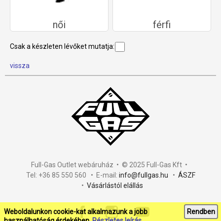
női
férfi
Csak a készleten lévőket mutatja:
vissza
Full-Gas Outlet webáruház • © 2025 Full-Gas Kft •
Tel: +36 85 550 560 • E-mail:
info@fullgas.hu
•
ÁSZF
•
Vásárlástól elállás
Weboldalunkon cookie-kat alkalmazunk a jobb
Rendben
használhatóság érdekében.
Részletes leírás