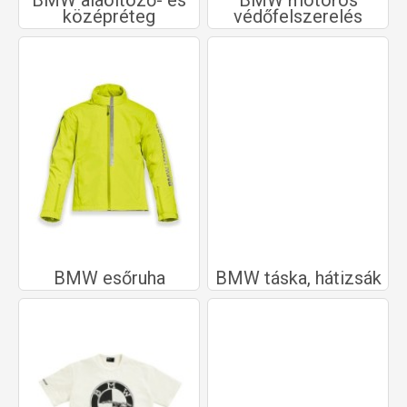
BMW aláöltöző- és
BMW motoros
középréteg
védőfelszerelés
BMW esőruha
BMW táska, hátizsák